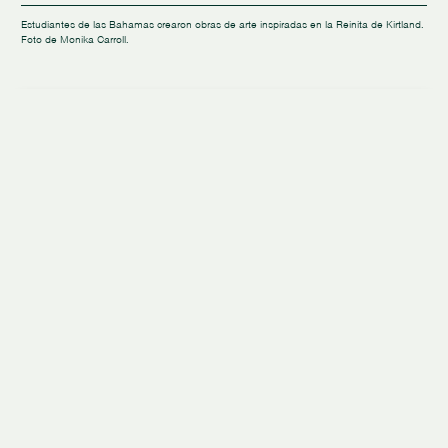
Estudiantes de las Bahamas crearon obras de arte inspiradas en la Reinita de Kirtland.
Foto de Monika Carroll.
Desde Hawái hasta Perú, el arte
Historias de aves
comunitario con aves alza el
vuelo.
Artículo de
Conservación de Aves de Estados Unidos
14 de agosto de 2025
4 minutos de lectura
Read in English
Escuchar este articulo
0:00
/
6:01
En este artículo
Compartiendo esperanza en Hawái