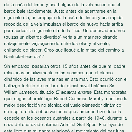
de la caña del timón y una holgura de la vela hacen que el
barco baje rápidamente. Justo antes de adentrarse en la
siguiente ola, un empujón de la caña del timón y una rápida
recogida de la vela impulsan el barco de nuevo hacia arriba
para surfear la siguiente ola de la línea. Un observador aéreo
(quizás un albatros divertido) vería a un marinero girando
salvajemente, zigzagueando entre las olas y el viento,
chillando de placer. Creo que llegué a la mitad del camino a
Nantucket ese día”.”
Sin embargo, pasarían otros 15 años antes de que mi padre
relacionara intuitivamente estas acciones con el planeo
dinámico de las aves marinas en alta mar. Esto ocurrió con el
hallazgo fortuito de un libro del oficial naval británico Sir
William Jameson, titulado
El albatros errante
. Esta monografía,
que, según el ornitólogo Robert Cushman Murphy, contiene la
mejor descripción no técnica del vuelo planeador dinámico,
se inspiró en las observaciones que Jameson hizo de esta
especie en los océanos australes a partir de 1940, durante la
caza del acorazado alemán Admiral Graf Spee. Fue leyendo
este libro que mi padre relacionó el movimiento del pez luna