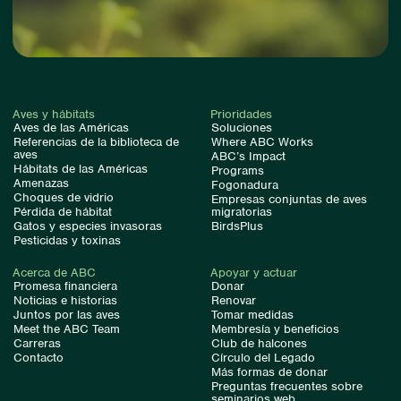
Aves y hábitats
Prioridades
Aves de las Américas
Soluciones
Referencias de la biblioteca de
Where ABC Works
aves
ABC’s Impact
Hábitats de las Américas
Programs
Amenazas
Fogonadura
Choques de vidrio
Empresas conjuntas de aves
Pérdida de hábitat
migratorias
Gatos y especies invasoras
BirdsPlus
Pesticidas y toxinas
Acerca de ABC
Apoyar y actuar
Promesa financiera
Donar
Noticias e historias
Renovar
Juntos por las aves
Tomar medidas
Meet the ABC Team
Membresía y beneficios
Carreras
Club de halcones
Contacto
Círculo del Legado
Más formas de donar
Preguntas frecuentes sobre
seminarios web