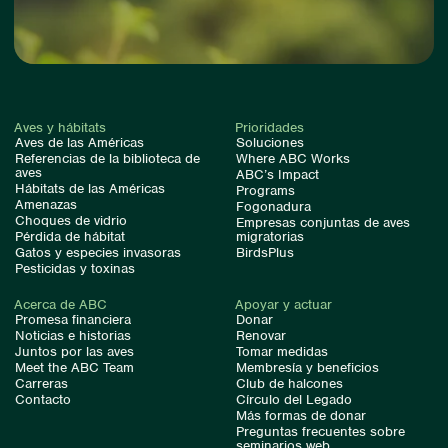
Aves y hábitats
Prioridades
Aves de las Américas
Soluciones
Referencias de la biblioteca de
Where ABC Works
aves
ABC’s Impact
Hábitats de las Américas
Programs
Amenazas
Fogonadura
Choques de vidrio
Empresas conjuntas de aves
Pérdida de hábitat
migratorias
Gatos y especies invasoras
BirdsPlus
Pesticidas y toxinas
Acerca de ABC
Apoyar y actuar
Promesa financiera
Donar
Noticias e historias
Renovar
Juntos por las aves
Tomar medidas
Meet the ABC Team
Membresía y beneficios
Carreras
Club de halcones
Contacto
Círculo del Legado
Más formas de donar
Preguntas frecuentes sobre
seminarios web