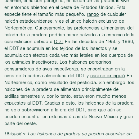
pariente, el halcón peregrino, el halcón de las praderas vive
en entornos abiertos en el oeste de Estados Unidos. Esta
especie tiene el tamaño más pequeño.
rango
de cualquier
halcón estadounidense, y es el único halcón exclusivo de
Norteamérica. Curiosamente, las preferencias alimentarias del
halcón de la pradera podrían haber salvado a la especie de la
casi extinción debido a
DDT
En las décadas de 1950 y 1960,
el DDT se acumula en los tejidos de los insectos y se
acumula con efectos cada vez más letales en los cuerpos de
los animales insectívoros. Los halcones peregrinos,
consumidores de aves insectívoras, se encontraban en la
cima de la cadena alimentaria del DDT y
casi se extinguió
En
Norteamérica, como resultado del pesticida. Sin embargo, los
halcones de la pradera se alimentan principalmente de
ardillas terrestres y, por lo tanto, estuvieron mucho menos
expuestos al DDT. Gracias a esto, los halcones de la pradera
no solo sobrevivieron a la era del DDT, sino que aún se
pueden encontrar en extensas áreas de Nuevo México y gran
parte del oeste.
Ubicación: Los halcones de pradera se pueden encontrar en