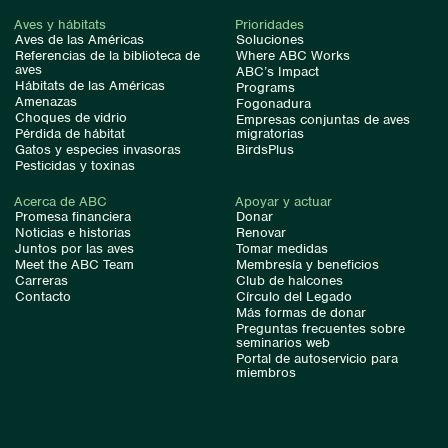
Aves y hábitats
Prioridades
Aves de las Américas
Soluciones
Referencias de la biblioteca de
Where ABC Works
aves
ABC’s Impact
Hábitats de las Américas
Programs
Amenazas
Fogonadura
Choques de vidrio
Empresas conjuntas de aves
Pérdida de hábitat
migratorias
Gatos y especies invasoras
BirdsPlus
Pesticidas y toxinas
Acerca de ABC
Apoyar y actuar
Promesa financiera
Donar
Noticias e historias
Renovar
Juntos por las aves
Tomar medidas
Meet the ABC Team
Membresía y beneficios
Carreras
Club de halcones
Contacto
Círculo del Legado
Más formas de donar
Preguntas frecuentes sobre
seminarios web
Portal de autoservicio para
miembros