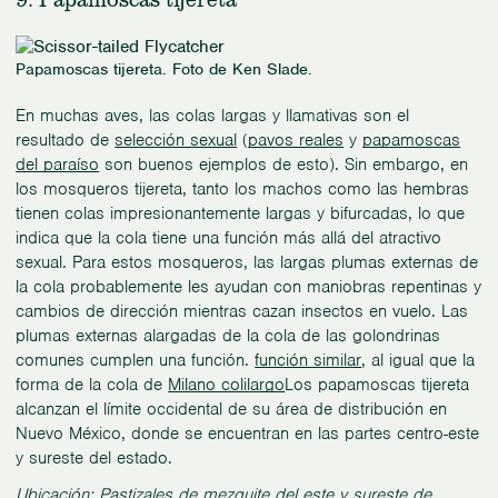
Papamoscas tijereta. Foto de Ken Slade.
En muchas aves, las colas largas y llamativas son el
resultado de
selección sexual
(
pavos reales
y
papamoscas
del paraíso
son buenos ejemplos de esto). Sin embargo, en
los mosqueros tijereta, tanto los machos como las hembras
tienen colas impresionantemente largas y bifurcadas, lo que
indica que la cola tiene una función más allá del atractivo
sexual. Para estos mosqueros, las largas plumas externas de
la cola probablemente les ayudan con maniobras repentinas y
cambios de dirección mientras cazan insectos en vuelo. Las
plumas externas alargadas de la cola de las golondrinas
comunes cumplen una función.
función similar
, al igual que la
forma de la cola de
Milano colilargo
Los papamoscas tijereta
alcanzan el límite occidental de su área de distribución en
Nuevo México, donde se encuentran en las partes centro-este
y sureste del estado.
Ubicación: Pastizales de mezquite del este y sureste de