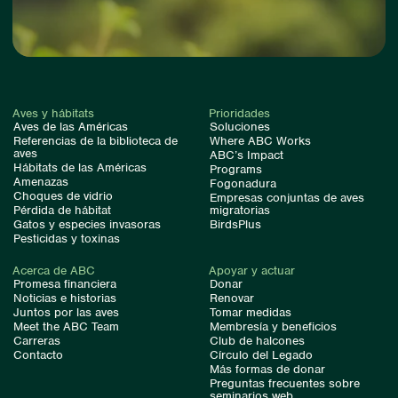
Aves y hábitats
Prioridades
Aves de las Américas
Soluciones
Referencias de la biblioteca de
Where ABC Works
aves
ABC’s Impact
Hábitats de las Américas
Programs
Amenazas
Fogonadura
Choques de vidrio
Empresas conjuntas de aves
Pérdida de hábitat
migratorias
Gatos y especies invasoras
BirdsPlus
Pesticidas y toxinas
Acerca de ABC
Apoyar y actuar
Promesa financiera
Donar
Noticias e historias
Renovar
Juntos por las aves
Tomar medidas
Meet the ABC Team
Membresía y beneficios
Carreras
Club de halcones
Contacto
Círculo del Legado
Más formas de donar
Preguntas frecuentes sobre
seminarios web