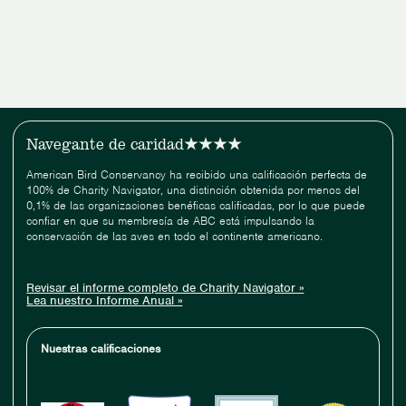
sobre
políticas
aves
favorables
y
para
vidrio
las
aves
en
su
comunidad
Navegante de caridad
American Bird Conservancy ha recibido una calificación perfecta de
100% de Charity Navigator, una distinción obtenida por menos del
0,1% de las organizaciones benéficas calificadas, por lo que puede
confiar en que su membresía de ABC está impulsando la
conservación de las aves en todo el continente americano.
Revisar el informe completo de Charity Navigator »
Lea nuestro Informe Anual »
Nuestras calificaciones