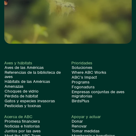
Aves y hábitats
Prioridades
Aves de las Américas
Soluciones
Referencias de la biblioteca de
Where ABC Works
aves
ABC’s Impact
Hábitats de las Américas
Programs
Amenazas
Fogonadura
Choques de vidrio
Empresas conjuntas de aves
Pérdida de hábitat
migratorias
Gatos y especies invasoras
BirdsPlus
Pesticidas y toxinas
Acerca de ABC
Apoyar y actuar
Promesa financiera
Donar
Noticias e historias
Renovar
Juntos por las aves
Tomar medidas
Meet the ABC Team
Membresía y beneficios