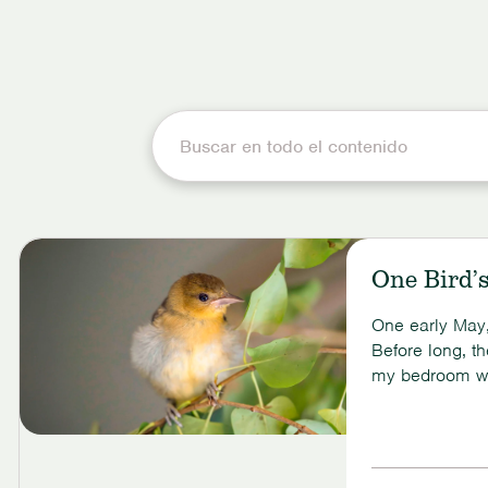
One Bird’
One early May,
Before long, t
my bedroom w