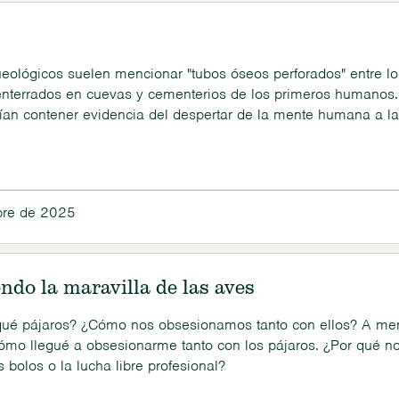
ueológicos suelen mencionar "tubos óseos perforados" entre lo
enterrados en cuevas y cementerios de los primeros humanos.
rían contener evidencia del despertar de la mente humana a l
os de que nuestros antepasados convertían el hueso y el aire 
 una antigua capacidad para percibir la belleza...
bre de 2025
do la maravilla de las aves
 qué pájaros? ¿Cómo nos obsesionamos tanto con ellos? A m
ómo llegué a obsesionarme tanto con los pájaros. ¿Por qué n
s bolos o la lucha libre profesional?