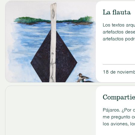
View
Migration
La flauta
Marvels
Millennia
in
Los textos arq
the
artefactos des
Making
artefactos pod
música: indici
canciones y de
18 de noviem
Ver
La
Compartien
Flauta
Pájaros. ¿Por
me pregunto c
los aviones, lo