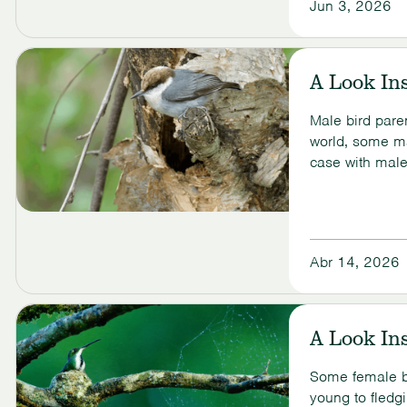
Jun 3, 2026
View
One
A Look In
Bird’s
Biography
Male bird pare
world, some ma
case with mal
Abr 14, 2026
View
A
A Look In
Look
Inside
the
Some female bir
Nest:
young to fledgi