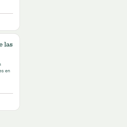
e las
n
es en