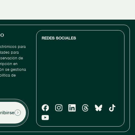
do
REDES SOCIALES
ectrónicos para
idades para
nservación de
ripción en
ón se gestiona
lítica de