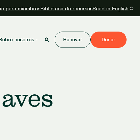
cio para miembros
Biblioteca de recursos
Read in English
Sobre nosotros
Renovar
Donar
 aves