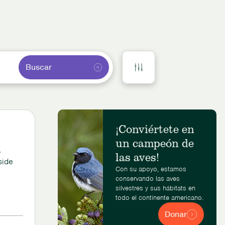
Buscar
¡Conviértete en
un campeón de
.
las aves!
side
Con su apoyo, estamos
conservando las aves
silvestres y sus hábitats en
todo el continente americano.
Donar