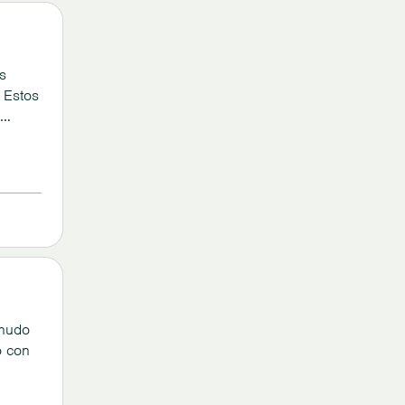
s
 Estos
a
en
enudo
o con