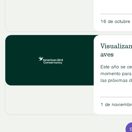
16 de octubre
Ver
Compartiendo
Visualiza
la
maravilla
aves
de
las
Este año se ce
aves
momento para m
las próximas 
1 de noviemb
Visualizando
los
próximos