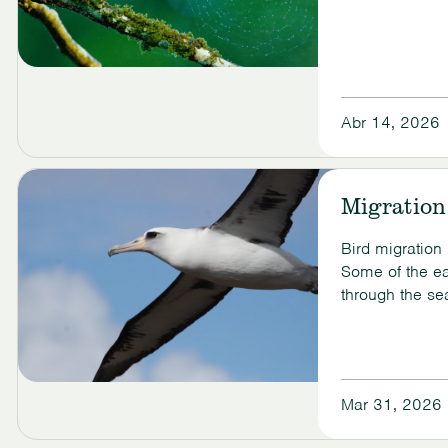
Male
Birds
and
Parenting
Abr 14, 2026
View
A
Migration
Look
Inside
the
Bird migration
Nest:
Some of the ear
Female
through the se
Birds
and
Parenting
Mar 31, 2026