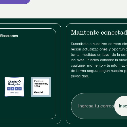
Mantente conecta
ificaciones
Suscríbete a nuestros correos el
recibir actualizaciones y oportun
tomar medidas en favor de la co
las aves. Puedes cancelar la susc
cualquier momento y tu informaci
de forma segura según nuestra po
privacidad.
Ingresa
tu
correo
electrónico